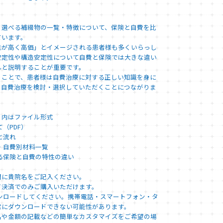
、選べる補綴物の一覧・特徴について、保険と自費を比
ています。
性が高く高価」とイメージされる患者様も多くいらっし
安定性や構造安定性について自費と保険では大きな違い
んと説明することが重要です。
うことで、患者様は自費治療に対する正しい知識を身に
、自費治療を検討・選択していただくことにつながりま
）内はファイル形式
（PDF）
と流れ
・自費別材料一覧
る保険と自費の特性の違い
欄に貴院名をご記入ください。
ド決済でのみご購入いただけます。
ウンロードしてください。携帯電話・スマートフォン・タ
常にダウンロードできない可能性があります。
名や金額の記載などの簡単なカスタマイズをご希望の場