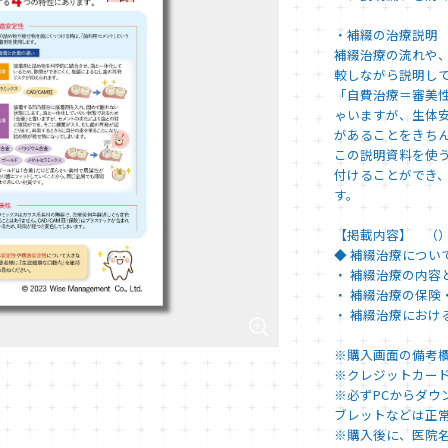
・補綴の治療説明
補綴治療の流れや
較しながら説明し
「自費治療＝審美
ゃいますが、生体
があることをきち
この説明資料を使
付けることができ
す。
【掲載内容】 （
◆ 補綴治療について
・ 補綴治療の内容
・ 補綴治療の保険
・ 補綴治療におけ
※購入画面の備考
※クレジットカー
※必ずPCからダ
ブレットなどは正
※購入後に、医院