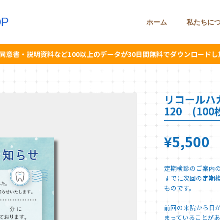
ホーム
私たちに
同意書・説明資料など100以上のデータが30日間無料でダウンロードし
リコールハ
120 (10
¥5,500
定期検診のご案内
すでに次回の定期
ものです。
前回の来院から日
まっていることがあ