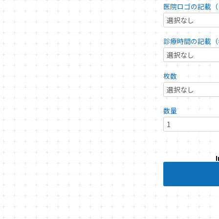
医院ロゴの記載（
診療時間の記載（
枚数
数量
I